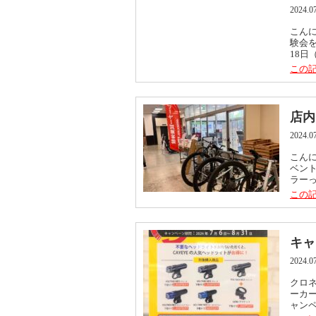
2024.0
こんに
験会を
18日
この記
店内
2024.0
こんに
ベント
ラーっ
この記
キャ
2024.0
クロネ
ーカ
ャンペ