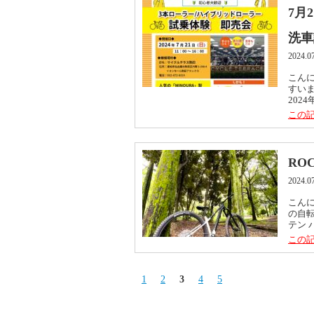
7月
洗車
2024.0
こんに
すい
202
この記
RO
2024.0
こんに
の自転
テン 
この記
1
2
3
4
5