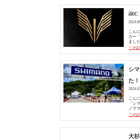
iRC
2024.0
こんに
カー「
ました
この記
シマ
た！
2024.0
こんに
「シ
ノラマ
この記
大杉