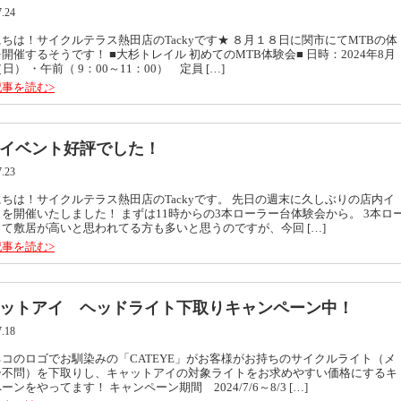
7.24
ちは！サイクルテラス熱田店のTackyです★ ８月１８日に関市にてMTBの体
開催するそうです！ ■大杉トレイル 初めてのMTB体験会■ 日時：2024年8月
（日） ・午前（ 9：00～11：00） 定員 […]
事を読む>
イベント好評でした！
7.23
ちは！サイクルテラス熱田店のTackyです。 先日の週末に久しぶりの店内イ
を開催いたしました！ まずは11時からの3本ローラー台体験会から。 3本ロ
て敷居が高いと思われてる方も多いと思うのですが、今回 […]
事を読む>
ットアイ ヘッドライト下取りキャンペーン中！
7.18
コのロゴでお馴染みの「CATEYE」がお客様がお持ちのサイクルライト（メ
ー不問）を下取りし、キャットアイの対象ライトをお求めやすい価格にするキ
ーンをやってます！ キャンペーン期間 2024/7/6～8/3 […]