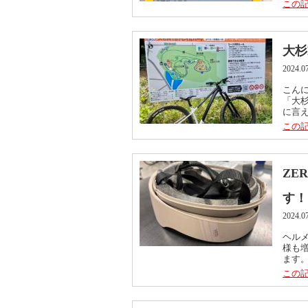
この記
大杉
2024.0
こんに
「大
に言え
この記
ZE
す！
2024.0
ヘル
様も
ます。
この記