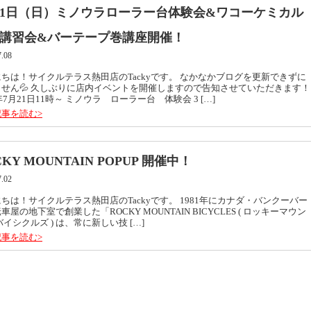
21日（日）ミノウラローラー台体験会&ワコーケミカル
講習会&バーテープ巻講座開催！
7.08
ちは！サイクルテラス熱田店のTackyです。 なかなかブログを更新できずに
ません💦 久しぶりに店内イベントを開催しますので告知させていただきます！
4年7月21日11時～ ミノウラ ローラー台 体験会 3 […]
事を読む>
CKY MOUNTAIN POPUP 開催中！
7.02
ちは！サイクルテラス熱田店のTackyです。 1981年にカナダ・バンクーバー
車屋の地下室で創業した「ROCKY MOUNTAIN BICYCLES ( ロッキーマウン
バイシクルズ ) は、常に新しい技 […]
事を読む>