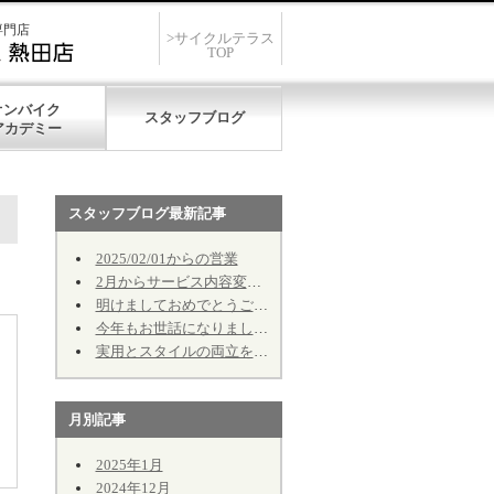
専門店
>サイクルテラス
TOP
オンバイク
スタッフブログ
スタッフブログ最新記事
2025/02/01からの営業
2月からサービス内容変更のお知らせ
明けましておめでとうございます
今年もお世話になりました。
実用とスタイルの両立を！① カゴのお話し
月別記事
2025年1月
2024年12月