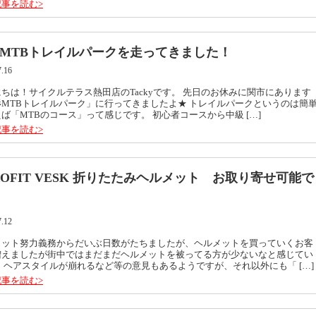
事を読む>
MTBトレイルパークを走ってきました！
7.16
ちは！サイクルテラス熱田店のTackyです。 先日のお休みに関市にあります
杉MTBトレイルパーク」に行ってきましたよ★ トレイルパークというのは簡
ば「MTBのコース」って感じです。 初心者コースから中級 […]
事を読む>
ROFIT VESK 折りたたみヘルメット お取り寄せ可能で
7.12
メット努力義務からだいぶ日数がたちましたが、ヘルメットを買っていくお客
増えましたが街中ではまだまだヘルメットを被ってる方が少ないなと感じてい
 ヘアスタイルが崩れるなど等の意見もあるようですが、それ以外にも「 […]
事を読む>