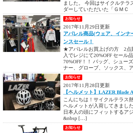
ました。 今回はサイクルテラ
ダーしていただいた「ＧＭＣ Ｃ
お知らせ
2017年11月29日更新
アパレル商品(ウェア、インナ
ンスセール！
★アパレルお買上げの方 2点購
入でレジにて20%OFF セー
70%OFF！！ バッグ、シュ
ナー、グローブ、ソックス、ア 
お知らせ
2017年11月28日更新
【ヘルメット】LAZER Blad
こんにちは！サイクルテラス熱
ヘルメットが入荷してきましたよー！
日本人の頭にフィットするア
&nbsp […]
お知らせ